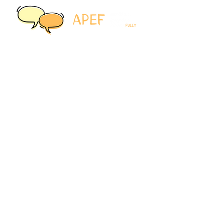
Contact
Association de parents
d'élèves de Fully
1926 Fully, Suisse
Questions générales :
+41 78 807 86 91
contact@apefully.ch
Liens rapides