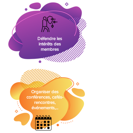
Défendre les
intérêts des
membres
Organiser des
conférences, cafés-
rencontres,
événements,...